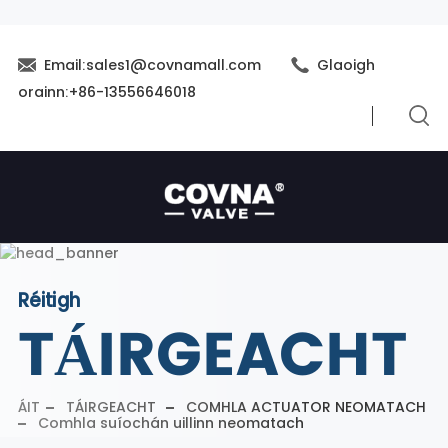
Email:sales1@covnamall.com
Glaoigh
orainn:+86-13556646018
Réitigh
TÁIRGEACHT
ÁIT
TÁIRGEACHT
COMHLA ACTUATOR NEOMATACH
Comhla suíochán uillinn neomatach