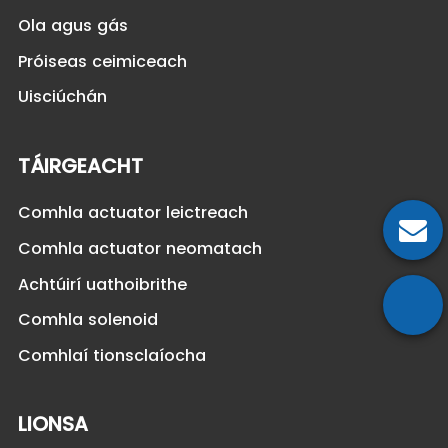
Ola agus gás
Próiseas ceimiceach
Uisciúchán
TÁIRGEACHT
Comhla actuator leictreach
Comhla actuator neomatach
Achtúirí uathoibrithe
Comhla solenoid
Comhlaí tionsclaíocha
LIONSA