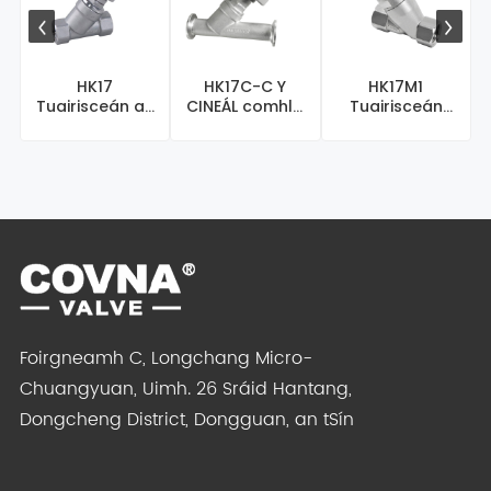
HK17
HK17C-C Y
HK17M1
Tuairisceán an
CINEÁL comhla
Tuairisceán
Earraigh /
suíochán uillinn
Earraigh /
Aeroibriú
neomatach ̵ ...
Cineál Uillinn
Dúbailte ag
Gníomhach
gníomhú dó ...
Dúbailte ...
Foirgneamh C, Longchang Micro-
Chuangyuan, Uimh. 26 Sráid Hantang,
Dongcheng District, Dongguan, an tSín