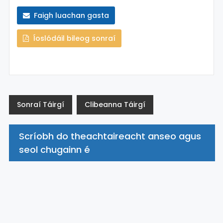
Faigh luachan gasta
Íoslódáil bileog sonraí
Sonraí Táirgí
Clibeanna Táirgí
Scríobh do theachtaireacht anseo agus
seol chugainn é