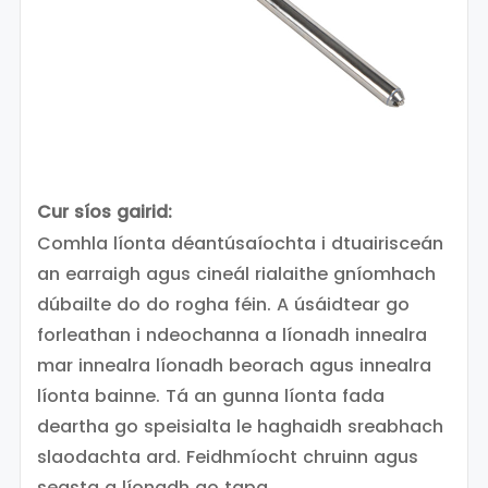
Cur síos gairid:
Comhla líonta déantúsaíochta i dtuairisceán
an earraigh agus cineál rialaithe gníomhach
dúbailte do do rogha féin. A úsáidtear go
forleathan i ndeochanna a líonadh innealra
mar innealra líonadh beorach agus innealra
líonta bainne. Tá an gunna líonta fada
deartha go speisialta le haghaidh sreabhach
slaodachta ard. Feidhmíocht chruinn agus
seasta a líonadh go tapa.