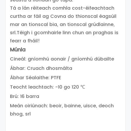
Tá a lán réiteach comhla cost-éifeachtach
curtha ar fáil ag Covna do thionscal éagsúil
mar an tionscal bia, an tionscal grúdlainne,
srl.
Téigh i gcomhairle linn chun an praghas is
fearr a fháil!
Múnla
Cineál: gníomhú aonair / gníomhú dúbailte
Ábhar: Cruach dhosmálta
Ábhar Séalaithe: PTFE
Teocht leachtach: -10 go 120 ℃
Brú: 16 barra
Meán oiriúnach: beoir, bainne, uisce, deoch
bhog, srl