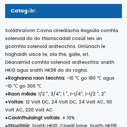
Catagóirí
Soláthraíonn Covna cineálacha éagsúla comhla
solenoid do do thionscadail cosúil leis an
gcomhla solenoid ardteochta. Oiriúnach le
haghaidh uisce te, ola the, gaile, srl.
Déanaimid comhla solenoid ardteochta: sraith
HK10 agus sraith HK08 do do rogha.
●
Roghanna raon teochta
: -10 ℃ go 180 ℃ agus
-10 ℃ go 300 ℃
●
Raon méide
: 1/2 ", 3/4", 1 ", 1-1/4", 1-1/2 ", 2"
●
Voltas
: 12 Volt DC, 24 Volt DC, 24 Volt AC, 110
Volt AC, 220 Volt AC
●
Caoinfhulaingt voltais
: ± 10%
●
Struchtúr
: Sraith HK10: Cineál loine; Sraith HK08: