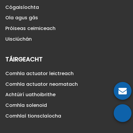
Cógaisíochta
Ola agus gás
Próiseas ceimiceach
Uisciúchán
TÁIRGEACHT
Comhla actuator leictreach
Comhla actuator neomatach
Achtúirí uathoibrithe
Comhla solenoid
Comhlaí tionsclaíocha