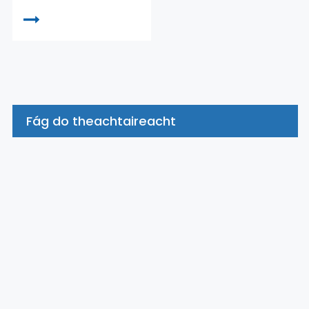
Fág do theachtaireacht