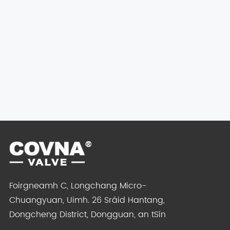
Foirgneamh C, Longchang Micro-
Chuangyuan, Uimh. 26 Sráid Hantang,
Dongcheng District, Dongguan, an tSín