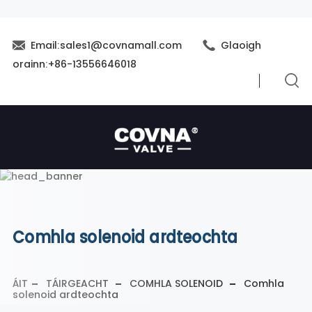
Email:sales1@covnamall.com
Glaoigh
orainn:+86-13556646018
Comhla solenoid ardteochta
ÁIT
TÁIRGEACHT
COMHLA SOLENOID
Comhla
solenoid ardteochta