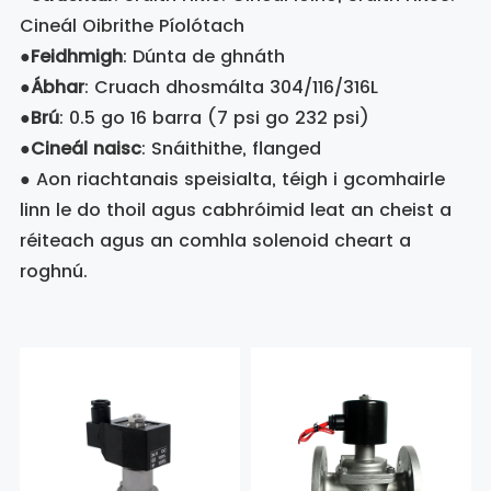
Cineál Oibrithe Píolótach
●
Feidhmigh
: Dúnta de ghnáth
●
Ábhar
: Cruach dhosmálta 304/116/316L
●
Brú
: 0.5 go 16 barra (7 psi go 232 psi)
●
Cineál naisc
: Snáithithe, flanged
● Aon riachtanais speisialta, téigh i gcomhairle
linn le do thoil agus cabhróimid leat an cheist a
réiteach agus an comhla solenoid cheart a
roghnú.