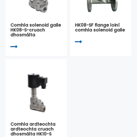
Comhla solenoid gaile
HK08-SF flange loiní
HK08-S-cruach
comhla solenoid gaile
dhosmálta
Comhla ardteochta
ardteochta cruach
dhosmálta HK10-S