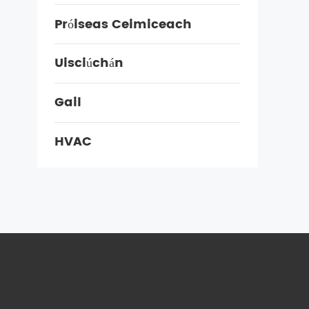
Próiseas Ceimiceach
Uisciúchán
Gail
HVAC