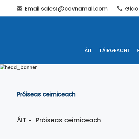
Email:sales1@covnamall.com
Glao
ÁIT
TÁIRGEACHT
Próiseas ceimiceach
ÁIT
Próiseas ceimiceach