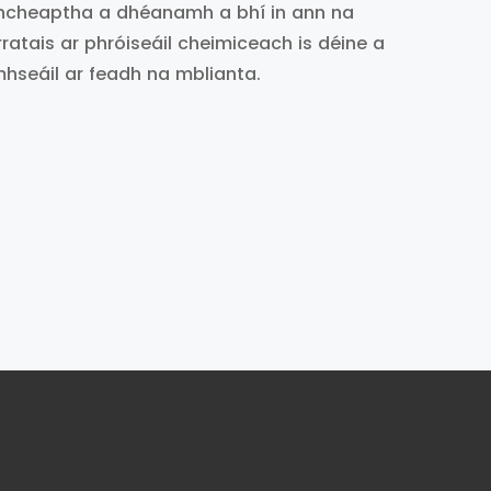
ncheaptha a dhéanamh a bhí in ann na
rratais ar phróiseáil cheimiceach is déine a
mhseáil ar feadh na mblianta.