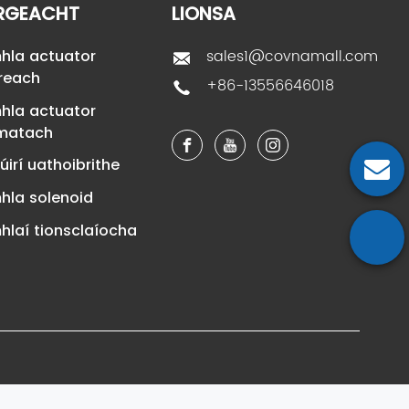
RGEACHT
LIONSA
sales1@covnamall.com
hla actuator
treach
+86-13556646018
hla actuator
matach
úirí uathoibrithe
la solenoid
laí tionsclaíocha