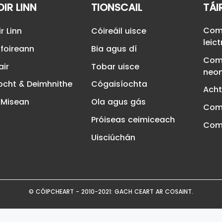
IR LINN
TIONSCAIL
TÁI
Com
r Linn
Cóireáil uisce
leic
hfoireann
Bia agus dí
Com
air
Tobar uisce
neo
íocht & Deimhnithe
Cógaisíochta
Acht
 Misean
Ola agus gás
Comh
Próiseas ceimiceach
Comh
Uisciúchán
© CÓIPCHEART - 2010-2021: GACH CEART AR COSAINT.