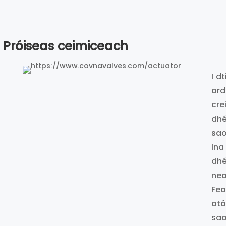
Próiseas ceimiceach
I d
ard
cre
dhé
sao
Ina
dhé
nea
Fea
atá
sao