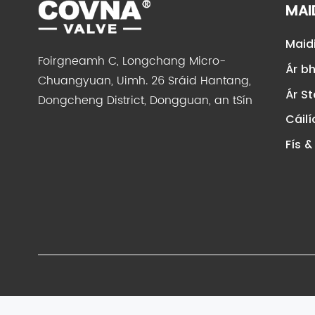
MAID
Maidi
Foirgneamh C, Longchang Micro-
Ár b
Chuangyuan, Uimh. 26 Sráid Hantang,
Ár St
Dongcheng District, Dongguan, an tSín
Cáil
Fís &