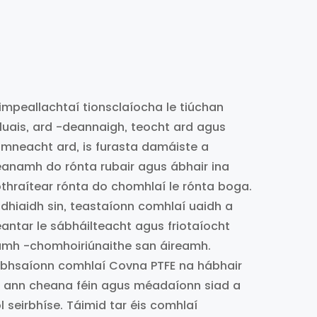
timpeallachtaí tionsclaíocha le tiúchan
luais, ard -deannaigh, teocht ard agus
imneacht ard, is furasta damáiste a
anamh do rónta rubair agus ábhair ina
thraítear rónta do chomhlaí le rónta boga.
 dhiaidh sin, teastaíonn comhlaí uaidh a
antar le sábháilteacht agus friotaíocht
mh -chomhoiriúnaithe san áireamh.
bhsaíonn comhlaí Covna PTFE na hábhair
 ann cheana féin agus méadaíonn siad a
l seirbhíse. Táimid tar éis comhlaí