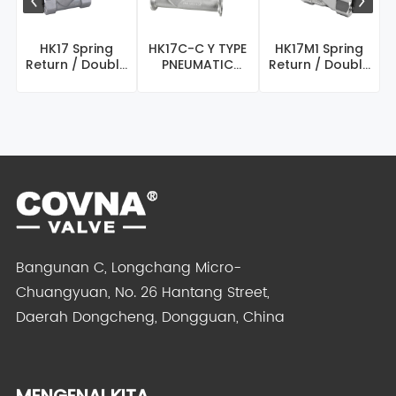
HK17 Spring
HK17C-C Y TYPE
HK17M1 Spring
Return / Double
PNEUMATIC
Return / Double
Act Pneumatic
Sudut Seat
Acting Sudut
An ...
Valve ̵ ...
Jenis ...
Bangunan C, Longchang Micro-
Chuangyuan, No. 26 Hantang Street,
Daerah Dongcheng, Dongguan, China