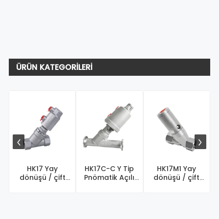
ÜRÜN KATEGORILERI
HK17 Yay
HK17C-C Y Tip
HK17M1 Yay
dönüşü / çift
Pnömatik Açılı
dönüşü / çift
oyunculuk
Koltuk Vanası ̵ ...
oyunculuk açısı
pnömatik bir ...
tipi ...