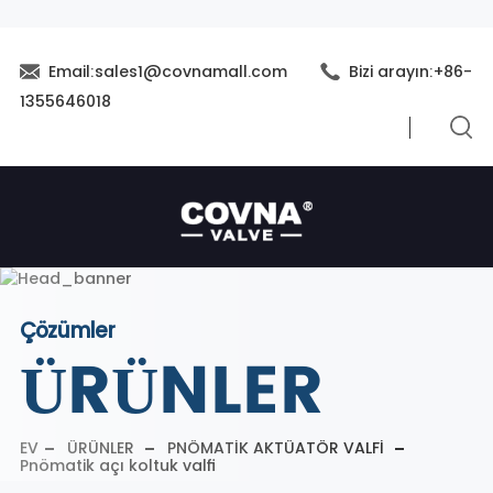
Email:sales1@covnamall.com
Bizi arayın:+86-
1355646018
Çözümler
ÜRÜNLER
EV
ÜRÜNLER
PNÖMATIK AKTÜATÖR VALFI
Pnömatik açı koltuk valfi