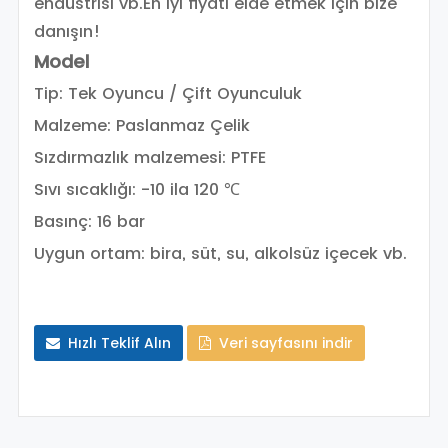
endüstrisi vb.
En iyi fiyatı elde etmek için bize
danışın!
Model
Tip: Tek Oyuncu / Çift Oyunculuk
Malzeme: Paslanmaz Çelik
Sızdırmazlık malzemesi: PTFE
Sıvı sıcaklığı: -10 ila 120 ℃
Basınç: 16 bar
Uygun ortam: bira, süt, su, alkolsüz içecek vb.
Hızlı Teklif Alın
Veri sayfasını indir