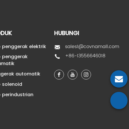
ODUK
HUBUNGI
sales1@covnamall.com
p penggerak elektrik
+86-13556646018
p penggerak
umatik
gerak automatik
p solenoid
p perindustrian