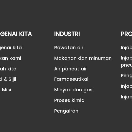
GENAI KITA
INDUSTRI
PR
enai kita
Rawatan air
Inja
Inja
kan kami
Makanan dan minuman
pne
ah kita
Air pancut air
Peng
i & Sijil
Farmaseutikal
Inja
& Misi
Minyak dan gas
Inja
Proses kimia
Pengairan