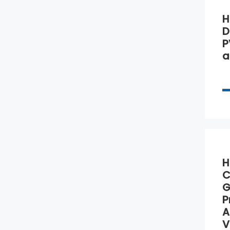
H
D
P
a
H
C
G
P
A
V