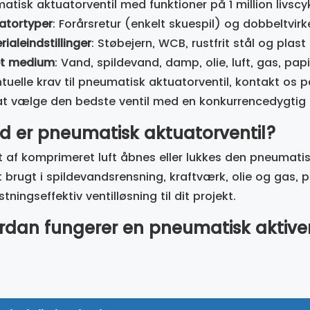
atisk aktuatorventil med funktioner på 1 million livsc
atortyper
: Forårsretur (enkelt skuespil) og dobbeltvi
ialeindstillinger
: Støbejern, WCB, rustfrit stål og plast
et medium
: Vand, spildevand, damp, olie, luft, gas, pa
tuelle krav til pneumatisk aktuatorventil, kontakt os p
t vælge den bedste ventil med en konkurrencedygtig 
d er pneumatisk aktuatorventil?
t af komprimeret luft åbnes eller lukkes den pneumatis
 brugt i spildevandsrensning, kraftværk, olie og gas, 
ningseffektiv ventilløsning til dit projekt.
rdan fungerer en pneumatisk aktiver