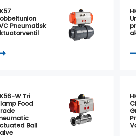
K57
H
obbeltunion
U
VC Pneumatisk
p
ktuatorventil
a
K56-W Tri
H
lamp Food
C
rade
G
neumatic
P
ctuated Ball
V
alve