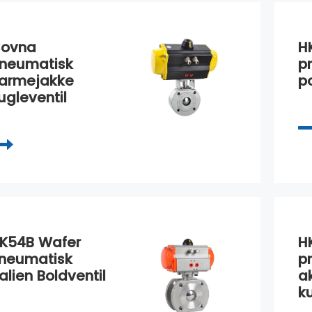
ovna
H
neumatisk
p
armejakke
po
ugleventil
K54B Wafer
H
neumatisk
p
talien Boldventil
a
k