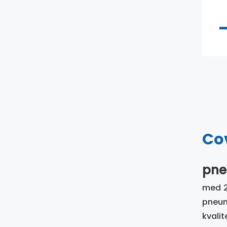
Co
pne
med 2
pneuma
kvalit