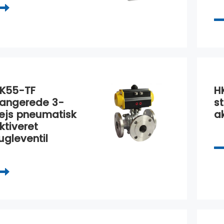
K55-TF
H
langerede 3-
s
ejs pneumatisk
a
ktiveret
ugleventil