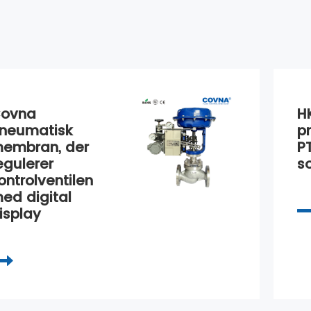
ovna
H
neumatisk
p
embran, der
P
egulerer
s
ontrolventilen
ed digital
isplay