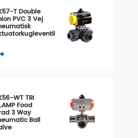
K57-T Double
nion PVC 3 Vej
neumatisk
ktuatorkugleventil
K56-WT TRI
LAMP Food
rad 3 Way
neumatic Ball
alve