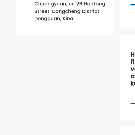
Chuangyuan, nr. 26 Hantang
Street, Dongcheng District,
Dongguan, Kina
H
f
v
a
k