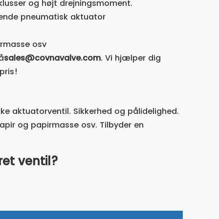
yklusser og højt drejningsmoment.
rkende pneumatisk aktuator
pirmasse osv
å
sales@covnavalve.com
. Vi hjælper dig
pris!
ke aktuatorventil. Sikkerhed og pålidelighed.
papir og papirmasse osv. Tilbyder en
et ventil?