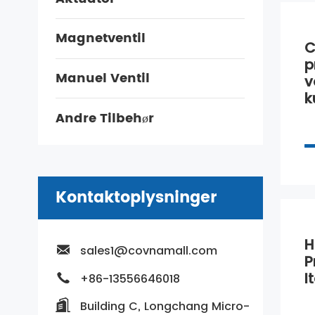
Magnetventil
C
p
Manuel Ventil
v
k
Andre Tilbehør
Kontaktoplysninger
H
sales1@covnamall.com
P
I
+86-13556646018
Building C, Longchang Micro-