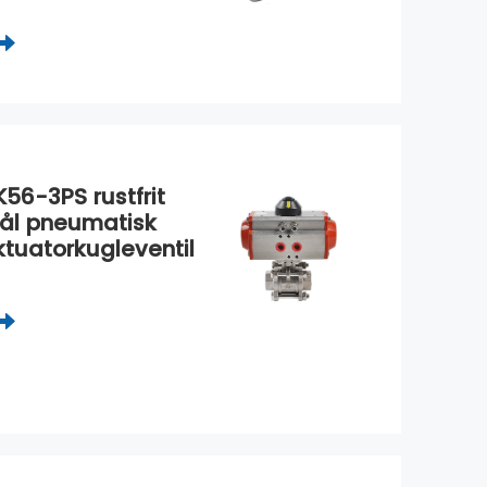
K56-3PS rustfrit
tål pneumatisk
ktuatorkugleventil