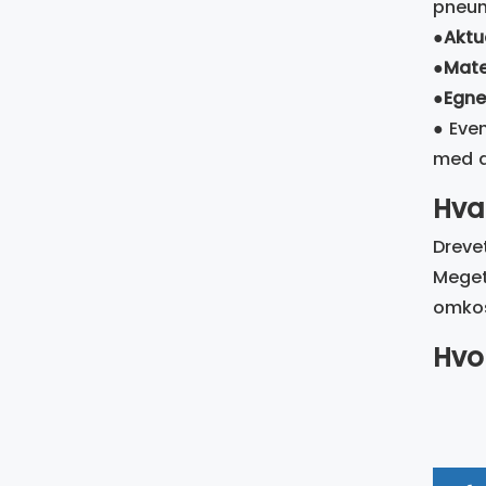
pneum
●
Aktu
●
Mater
●
Egn
● Even
med a
Hva
Dreve
Meget
omkost
Hvo