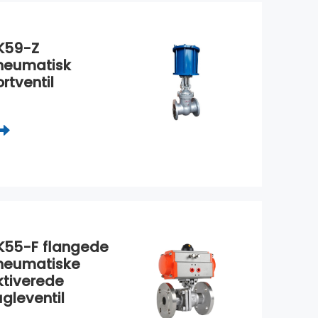
K59-Z
neumatisk
rtventil
K55-F flangede
neumatiske
ktiverede
ugleventil