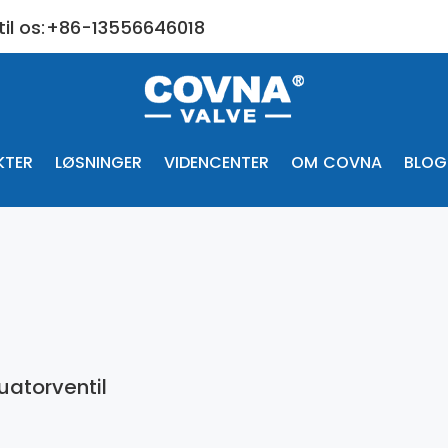
 til os:+86-13556646018
KTER
LØSNINGER
VIDENCENTER
OM COVNA
BLOG
atorventil