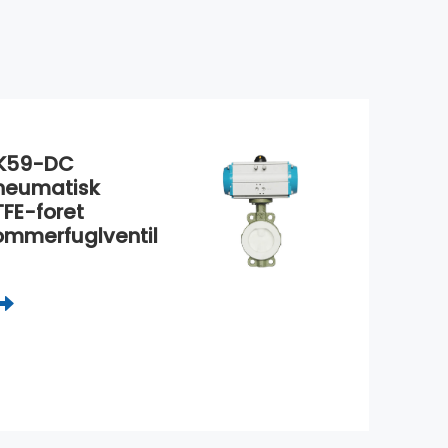
K59-DC
neumatisk
TFE-foret
ommerfuglventil