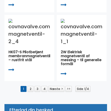
HK07-S Pilotbetjent
2W Elektrisk
membranmagnetventil
magnetventil af
– rustfrit stål
messing – til generelle
formål
1
2
3
4
Næste >
>>
Side 1/4
Efterlad din besked