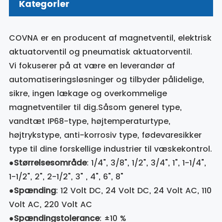
Kategorier
COVNA er en producent af magnetventil, elektrisk
aktuatorventil og pneumatisk aktuatorventil.
Vi fokuserer på at være en leverandør af
automatiseringsløsninger og tilbyder pålidelige,
sikre, ingen lækage og overkommelige
magnetventiler til dig.Såsom generel type,
vandtæt IP68-type, højtemperaturtype,
højtrykstype, anti-korrosiv type, fødevaresikker
type til dine forskellige industrier til væskekontrol.
●
Størrelsesområde
: 1/4", 3/8", 1/2", 3/4", 1", 1-1/4",
1-1/2", 2", 2-1/2", 3" , 4", 6", 8"
●
Spænding
: 12 Volt DC, 24 Volt DC, 24 Volt AC, 110
Volt AC, 220 Volt AC
●
Spændingstolerance
: ±10 %