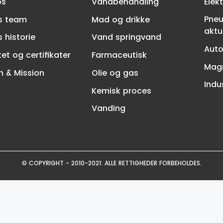
os
Vandbehandling
Elek
Pneu
s team
Mad og drikke
aktu
 historie
Vand springvand
Auto
tet og certifikater
Farmaceutisk
Magn
n & Mission
Olie og gas
Indus
Kemisk proces
Vanding
© COPYRIGHT - 2010-2021: ALLE RETTIGHEDER FORBEHOLDES.