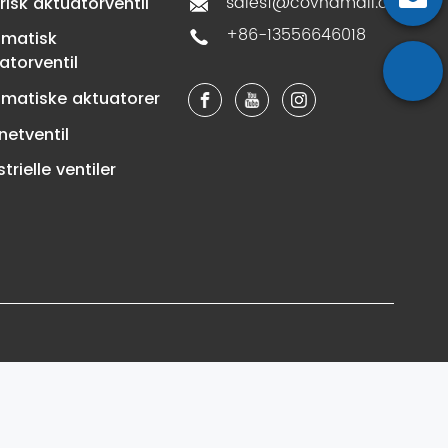
sales1@covnamall.com
trisk aktuatorventil
+86-13556646018
matisk
atorventil
matiske aktuatorer
etventil
trielle ventiler