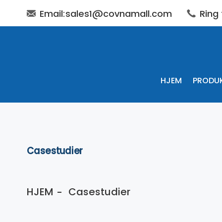
Email:sales1@covnamall.com
Ring
HJEM
PRODU
Casestudier
HJEM
Casestudier