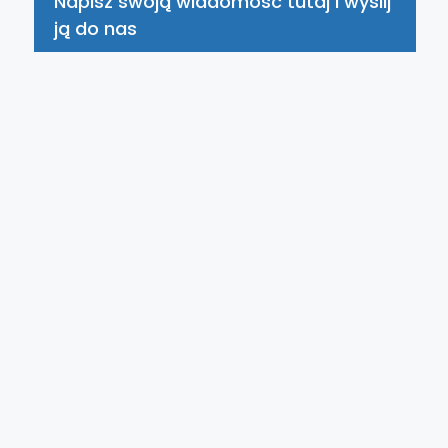
Napisz swoją wiadomość tutaj i wyślij
ją do nas