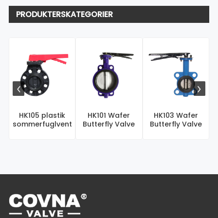
PRODUKTERSKATEGORIER
HK105 plastik
HK101 Wafer
HK103 Wafer
sommerfuglventil
Butterfly Valve
Butterfly Valve
s