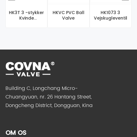
HK3T 3 -stykker
HKVC PVC Ball
HK1073 3
Kvinde
Valve
Vejskugleventil
F
gevindskølventil
Building C, Longchang Micro-
Chuangyuan, nr. 26 Hantang Street,
Dongcheng District, Dongguan, Kina
OM OS