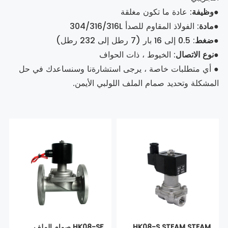
●
وظيفة
: عادة ما تكون مغلقة
●
مادة
: الفولاذ المقاوم للصدأ 304/316/316L
●
ضغط
: 0.5 إلى 16 بار (7 رطل إلى 232 رطل)
●
نوع الاتصال
: الخيوط ، ذات الحواف
● أي متطلبات خاصة ، يرجى استشارةنا وسنساعدك في حل
المشكلة وتحديد صمام الملف اللولبي الأيمن.
HK08-S STEAM STEAM
HK08-SF صمام الملف