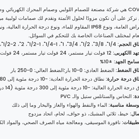
ي وصمام المحرك الكهربائي وصمام المحرك الهوائي.
نركز على أن نكون مزودًا لحلول الأتمتة ونقدم لك صمامات لولبية مو
للأغراض العامة، ونوع IP68 المقاوم للماء، ونوع درجة الحرا
ام لمختلف الصناعات الخاصة بك للتحكم في السوائل.
اق الحجم
: 1/4"، 3/8"، 1/2"، 3/4"، 1"، 1-1/4"، 1-1/2"، 2"، 2-1/2"، 3" ، 4"، 6"، 8"
هد االكهربى
: 12 فولت تيار مستمر، 24 فولت تيار مستمر، 24 فولت تيار متردد، 110 فولت تيار متردد، 220 فولت تيار متردد
سامح الجهد
: ±10%
اق الضغط
: الضغط العادي: 0-10 بار؛الضغط العالي: 0-250 بار
اق درجة حرارة
رارة العالية: -10 درجة مئوية إلى 300 درجة مئوية (14 درجة فهرنهايت إلى 572 درجة فهرنهايت)
دة
: النحاس والستانلس ستيل والـ PVC
وسطة مناسبة
: الماء والنفط والهواء والغاز والبخار وما إلى ذلك
صال
: خيط، ثلاثي المشبك، ذو حواف، لحام، اتحاد مزدوج
تطبيقات
: نافورة الموسيقى، ومعالجة مياه الصرف الصحي، والمواد الكي