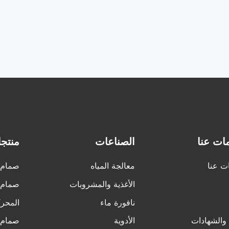
ات عنا
الصناعات
منتج
ت عنا
معالجة المياه
صمام ا
الأغذية والمشروبات
صمام ا
نافورة ماء
المحرك
 والشهادات
الأدوية
صمام ا