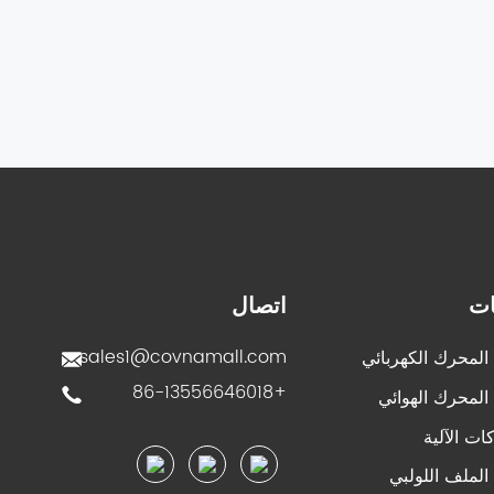
ات
اتصال
sales1@covnamall.com
لمحرك الكهربائي
+86-13556646018
لمحرك الهوائي
ات الآلية
لملف اللولبي