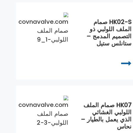
HK02-S صمام
الملف اللولبي ذو
التصميم المدمج –
ستانلس ستيل
HK07 صمام الملف
اللولبي الغشائي
الذي يعمل بالطيار –
نحاس