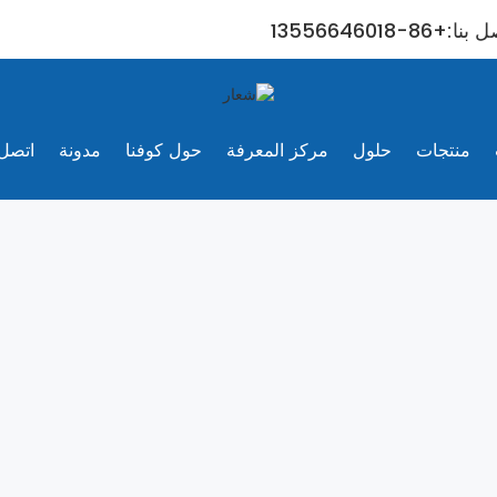
ا:+86-13556646018
منتجات
حلول
مركز المعرفة
حول كوفنا
مدونة
اتصل 