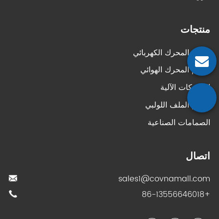
منتجات
صمام المحرك الكهربائي
صمام المحرك الهوائي
المحركات الآلية
صمام الملف اللولبي
الصمامات الصناعية
اتصال
sales1@covnamall.com
+86-13556646018