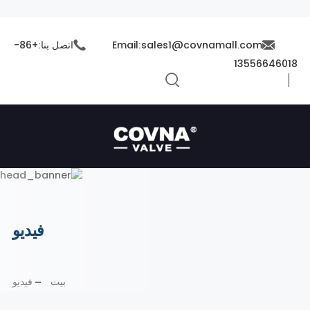
Email:sales1@covnamall.com
اتصل بنا:+86-
13556646018
فيديو
بيت
فيديو