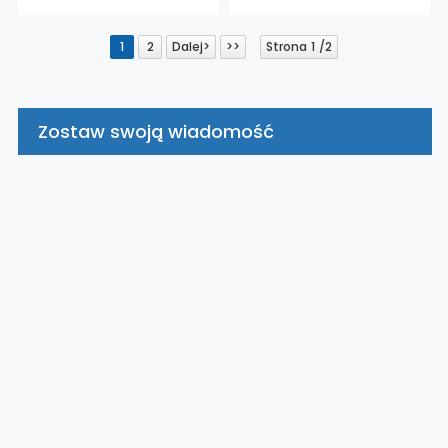
1
2
Dalej>
>>
Strona 1 /2
Zostaw swoją wiadomość