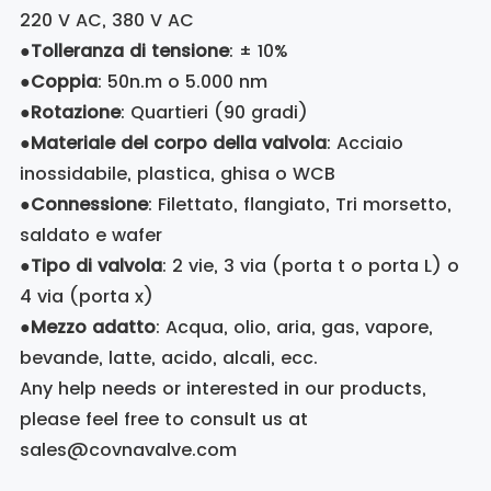
220 V AC, 380 V AC
●
Tolleranza di tensione
: ± 10%
●
Coppia
: 50n.m o 5.000 nm
●
Rotazione
: Quartieri (90 gradi)
●
Materiale del corpo della valvola
: Acciaio
inossidabile, plastica, ghisa o WCB
●
Connessione
: Filettato, flangiato, Tri morsetto,
saldato e wafer
●
Tipo di valvola
: 2 vie, 3 via (porta t o porta L) o
4 via (porta x)
●
Mezzo adatto
: Acqua, olio, aria, gas, vapore,
bevande, latte, acido, alcali, ecc.
Any help needs or interested in our products,
please feel free to consult us at
sales@covnavalve.com